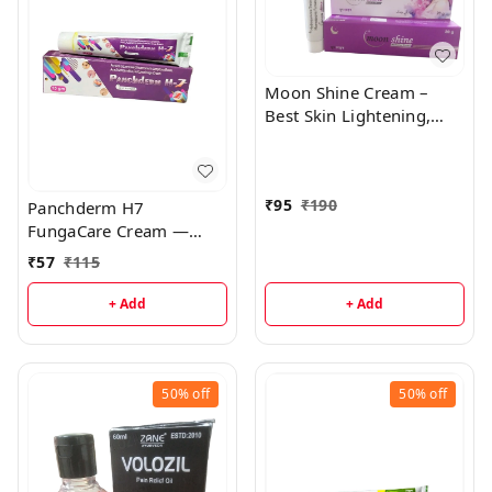
Moon Shine Cream –
Best Skin Lightening,
Pigmentation & Melasma
Treatment Cream
₹
95
₹
190
Panchderm H7
FungaCare Cream —
Ayurvedic Antifungal
₹
57
₹
115
Cream for Ringworm,
Athlete’s Foot & Jock Itch
+ Add
+ Add
50%
off
50%
off