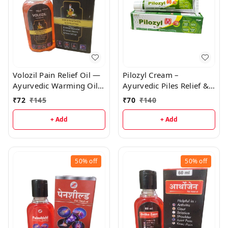
Volozil Pain Relief Oil —
Pilozyl Cream –
Ayurvedic Warming Oil
Ayurvedic Piles Relief &
for Joint, Knee & Muscle
Healing Cream | Fast
₹
72
₹
145
₹
70
₹
140
Pain
Natural Remedy for
Piles, Fissures & Itching
+ Add
+ Add
50%
off
50%
off