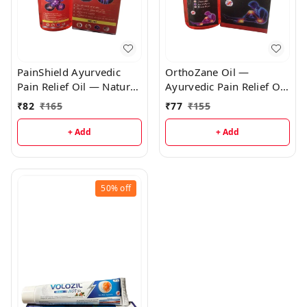
PainShield Ayurvedic
OrthoZane Oil —
Pain Relief Oil — Natural
Ayurvedic Pain Relief Oil
Joint & Muscle Pain Oil
for Joint & Muscle Pain |
₹
82
₹
165
₹
77
₹
155
with Nirgundi, Siris &
Natural Anti-
Mustard Oil
inflammatory & Warm
+ Add
+ Add
Oil Blend
50%
off