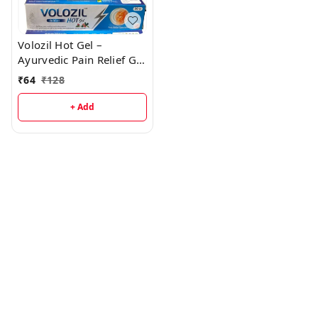
Volozil Hot Gel –
Ayurvedic Pain Relief Gel
for Joints, Muscles &
₹
64
₹
128
Back Pain | Zane
Ayurveda
+ Add