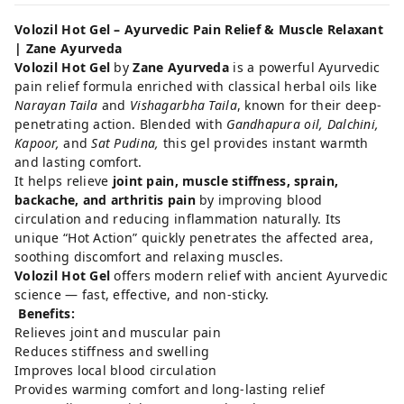
Volozil Hot Gel – Ayurvedic Pain Relief & Muscle Relaxant
| Zane Ayurveda
Volozil Hot Gel
by
Zane Ayurveda
is a powerful Ayurvedic
pain relief formula enriched with classical herbal oils like
Narayan Taila
and
Vishagarbha Taila
, known for their deep-
penetrating action. Blended with
Gandhapura oil, Dalchini,
Kapoor,
and
Sat Pudina,
this gel provides instant warmth
and lasting comfort.
It helps relieve
joint pain, muscle stiffness, sprain,
backache, and arthritis pain
by improving blood
circulation and reducing inflammation naturally. Its
unique “Hot Action” quickly penetrates the affected area,
soothing discomfort and relaxing muscles.
Volozil Hot Gel
offers modern relief with ancient Ayurvedic
science — fast, effective, and non-sticky.
Benefits:
Relieves joint and muscular pain
Reduces stiffness and swelling
Improves local blood circulation
Provides warming comfort and long-lasting relief