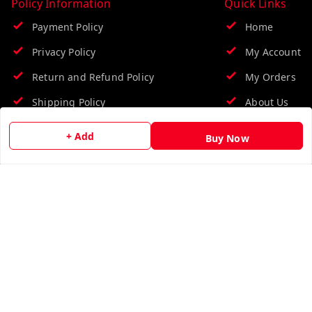
Policy Information
Quick Links
Payment Policy
Home
Privacy Policy
My Account
Return and Refund Policy
My Orders
Shipping Policy
About Us
Terms and Conditions
Contact Us
+ Add
Buy Now